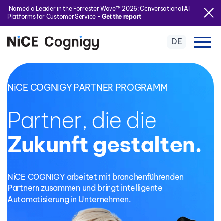
Named a Leader in the Forrester Wave™ 2026: Conversational AI
Platforms for Customer Service -
Get the report
DE
NiCE COGNIGY PARTNER PROGRAMM
Partner, die die
Zukunft gestalten.
NiCE COGNIGY arbeitet mit branchenführenden
Partnern zusammen und bringt intelligente
Automatisierung in Unternehmen.