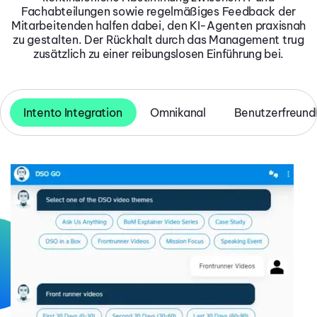
Fachabteilungen sowie regelmäßiges Feedback der
Mitarbeitenden halfen dabei, den KI-Agenten praxisnah
zu gestalten. Der Rückhalt durch das Management trug
zusätzlich zu einer reibungslosen Einführung bei.
Intento Integration
Omnikanal
Benutzerfreund
Kanalübergreifender Zugang
Benutzerfreundliche UX
Dynamische Antwortgenerierung
Verfügbar via Microsoft Teams, Web Chat (Desktop und
Bietet Videowiedergabe, Dokumentenlinks und
Nutzt Generative AI und Knowledge AI, um präzise und
Mobil) und SharePoint.
Weiterleitungsoptionen für E-Mails direkt über die Chat-
kontextbezogene Antworten bereitzustellen.
Oberfläche.