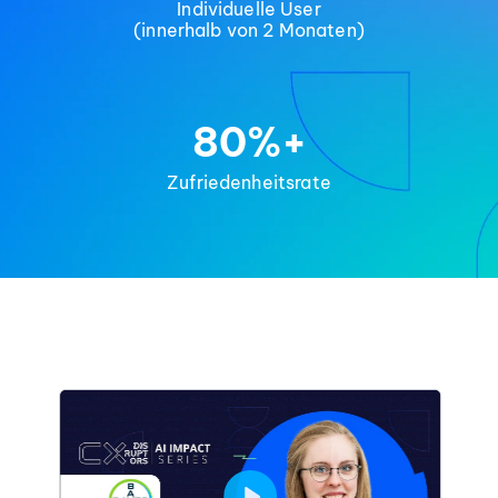
Individuelle User
(innerhalb von 2 Monaten)
80%+
Zufriedenheitsrate