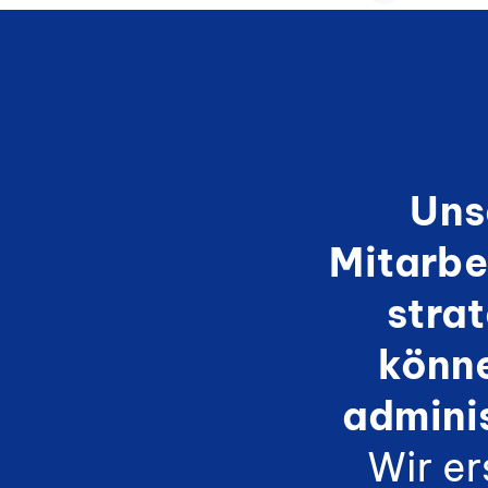
Unse
Mitarbe
stra
könn
admini
Wir e