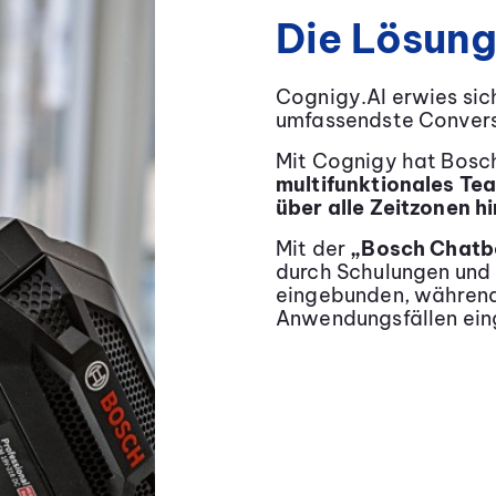
Die Lösun
Cognigy.AI erwies sich
umfassendste Convers
Mit Cognigy hat Bosc
multifunktionales Te
über alle Zeitzonen h
Mit der
„Bosch Chatbo
durch Schulungen und 
eingebunden, während
Anwendungsfällen ein