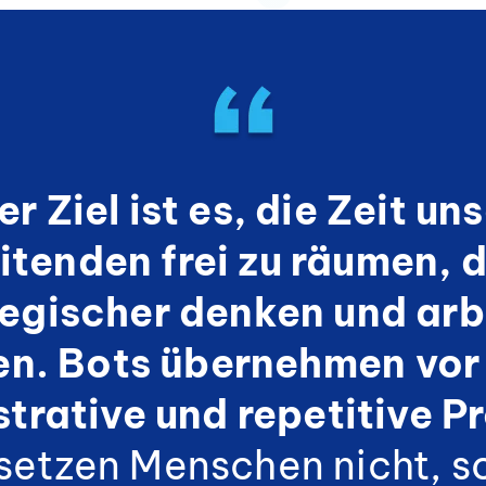
r Ziel ist es, die Zeit un
itenden frei zu räumen, d
tegischer denken und arb
en. Bots übernehmen
vor
strative
und repetitive P
rsetzen Menschen nicht, s