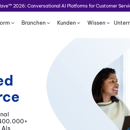
ave™ 2026: Conversational AI Platforms for Customer Serv
form
Branchen
Kunden
Wissen
Unter
ed
rce
onal
400.000+
 Als