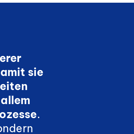
serer
amit sie
eiten
 allem
rozesse
.
ondern