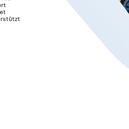
ert
et
erstützt