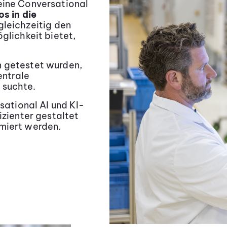
eine Conversational
os in die
gleichzeitig den
glichkeit bietet,
n getestet wurden,
entrale
 suchte.
rsational AI und KI-
izienter gestaltet
miert werden.