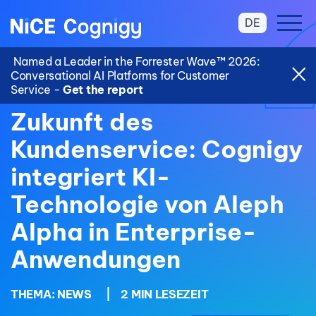
DE
Named a Leader in the Forrester Wave™ 2026:
Conversational AI Platforms for Customer
Service -
Get the report
Zukunft des
Kundenservice: Cognigy
integriert KI-
Technologie von Aleph
Alpha in Enterprise-
Anwendungen
THEMA:
NEWS
|
2 MIN LESEZEIT