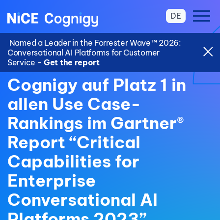
DE
Named a Leader in the Forrester Wave™ 2026:
Conversational AI Platforms for Customer
Service -
Get the report
Cognigy auf Platz 1 in
allen Use Case-
Rankings im Gartner®
Report “Critical
Capabilities for
Enterprise
Conversational AI
Platforms 2023”